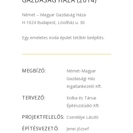
GAZDASÁG HÁZA (2014)
Német – Magyar Gazdaság Háza
H-1024 Budapest, Lövőház u. 30.
Egy emeletes iroda épület tetőtér beépítés.
MEGBÍZÓ:
Német-Magyar
Gazdasági Ház
Ingatlankezelő Kft.
TERVEZŐ:
Kolba és Társai
Építészstúdió Kft.
PROJEKTFELELŐS:
Csereklye László
ÉPÍTÉSVEZETŐ:
Jenei József