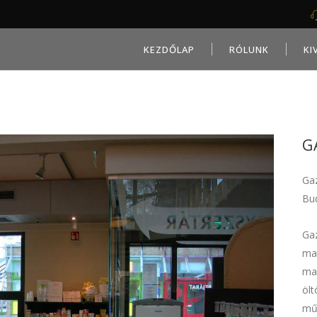
KEZDŐLAP
RÓLUNK
KI
G
Gaz
Bud
Ga
ma
ma
ölt
műk