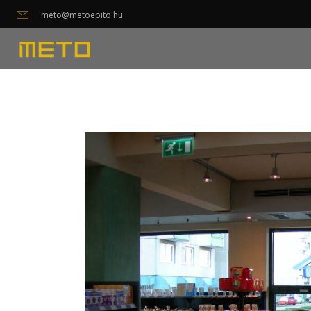
meto@metoepito.hu