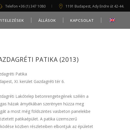
Telefon +36 (1) 347 1080
1191 Budapest, Ady Endre út 42-44.
VITELEZÉSEK
ÁLLÁSOK
KAPCSOLAT
AZDAGRÉTI PATIKA (2013)
dagréti Patika
apest, XI. kerület Gazdagréti tér 6.
zdagréti Lakótelep betonrengetegének szélén a
gas házak árnyékában szerényen húzza meg
gát a most még földszintes vasbeton panelekbe
öztetett patikaépület. A patika üzemszerű
ödése közben részleteiben elbontjuk az épületet