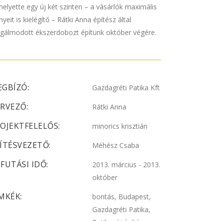
helyette egy új két szinten – a vásárlók maximális
nyeit is kielégítő – Rátki Anna építész által
gálmodott ékszerdobozt építünk október végére.
GBÍZÓ:
Gazdagréti Patika Kft
RVEZŐ:
Rátki Anna
OJEKTFELELŐS:
minorics krisztián
ÍTÉSVEZETŐ:
Méhész Csaba
FUTÁSI IDŐ:
2013. március - 2013.
október
MKÉK:
bontás, Budapest,
Gazdagréti Patika,