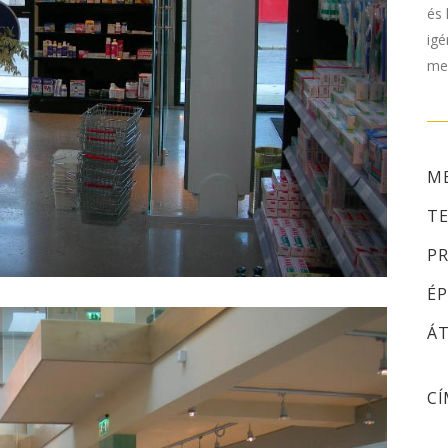
és 
igé
me
ME
TE
PR
ÉP
ÁT
CÍ