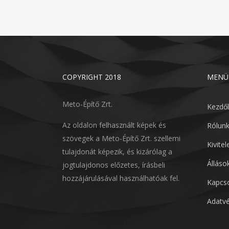
COPYRIGHT 2018
MENÜ
Meto-Építő Zrt.
Kezdő
Az oldalon felhasznált képek és
Rólun
szövegek a Meto-Építő Zrt. szellemi
Kivite
tulajdonát képezik, és kizárólag a
Álláso
jogtulajdonos előzetes, írásbeli
hozzájárulásával használhatóak fel.
Kapcso
Adatvé