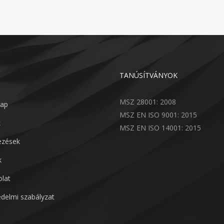
TANÚSÍTVÁNYOK
MSZ 28001: 2008
lap
MSZ EN ISO 9001: 2015
k
MSZ EN ISO 14001: 2015
lezések
k
lat
delmi szabályzat