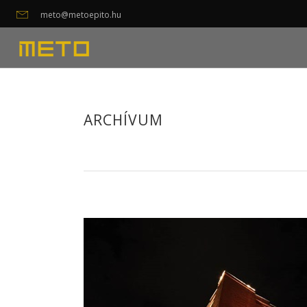
meto@metoepito.hu
ARCHÍVUM