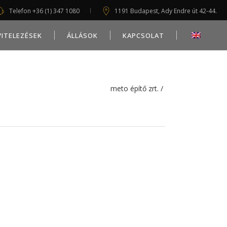
Telefon +36 (1) 347 1080
1191 Budapest, Ady Endre út 42-44.
VITELEZÉSEK
ÁLLÁSOK
KAPCSOLAT
meto építő zrt.
/