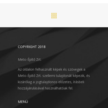
COPYRIGHT 2018
Meto-Építő Zrt.
Az oldalon felhasznált képek és szövegek a
Meto-Építő Zrt. szellemi tulajdonát képezik, és
kizárólag a jogtulajdonos előzetes, írásbeli
hozzájárulásával használhatóak fel.
MENÜ