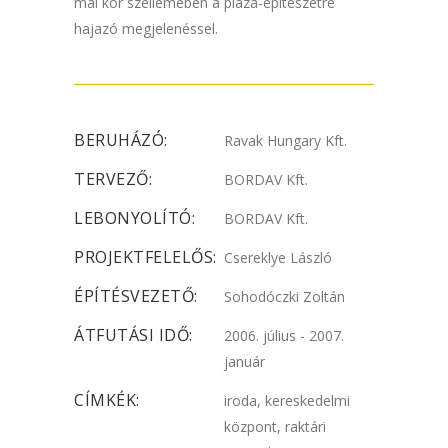
mai kor szellemében a pláza-építészetre
hajazó megjelenéssel.
BERUHÁZÓ:
Ravak Hungary Kft.
TERVEZŐ:
BORDAV Kft.
LEBONYOLÍTÓ:
BORDAV Kft.
PROJEKTFELELŐS:
Csereklye László
ÉPÍTÉSVEZETŐ:
Sohodóczki Zoltán
ÁTFUTÁSI IDŐ:
2006. július - 2007.
január
CÍMKÉK:
iroda, kereskedelmi
központ, raktári