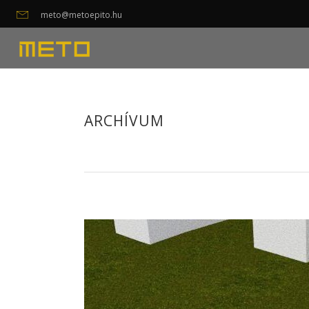
meto@metoepito.hu
ARCHÍVUM