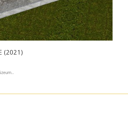
 (2021)
úzeum...