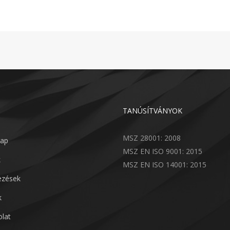
TANÚSÍTVÁNYOK
MSZ 28001: 2008
lap
MSZ EN ISO 9001: 2015
k
MSZ EN ISO 14001: 2015
lezések
k
lat