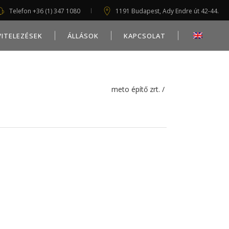
Telefon +36 (1) 347 1080
1191 Budapest, Ady Endre út 42-44.
VITELEZÉSEK
ÁLLÁSOK
KAPCSOLAT
meto építő zrt.
/