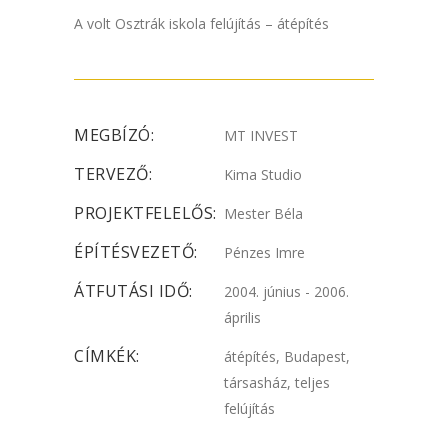
A volt Osztrák iskola felújítás – átépítés
MEGBÍZÓ:
MT INVEST
TERVEZŐ:
Kima Studio
PROJEKTFELELŐS:
Mester Béla
ÉPÍTÉSVEZETŐ:
Pénzes Imre
ÁTFUTÁSI IDŐ:
2004. június - 2006.
április
CÍMKÉK:
átépítés, Budapest,
társasház, teljes
felújítás