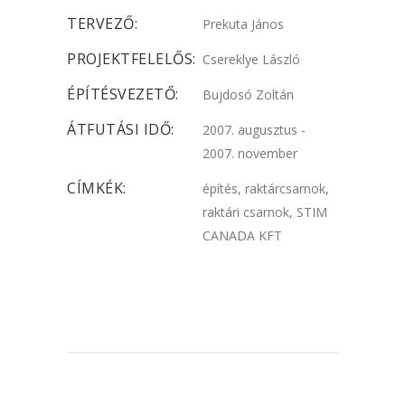
TERVEZŐ:
Prekuta János
PROJEKTFELELŐS:
Csereklye László
ÉPÍTÉSVEZETŐ:
Bujdosó Zoltán
ÁTFUTÁSI IDŐ:
2007. augusztus -
2007. november
CÍMKÉK:
építés, raktárcsarnok,
raktári csarnok, STIM
CANADA KFT