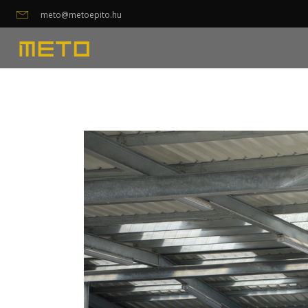
meto@metoepito.hu