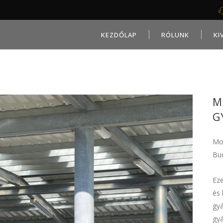
KEZDŐLAP
RÓLUNK
KI
M
G
Mo
Bud
Eze
és 
gyá
gyá