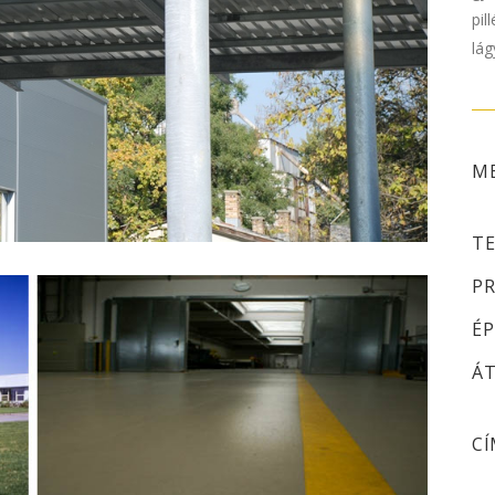
pil
lág
ME
TE
PR
ÉP
ÁT
CÍ