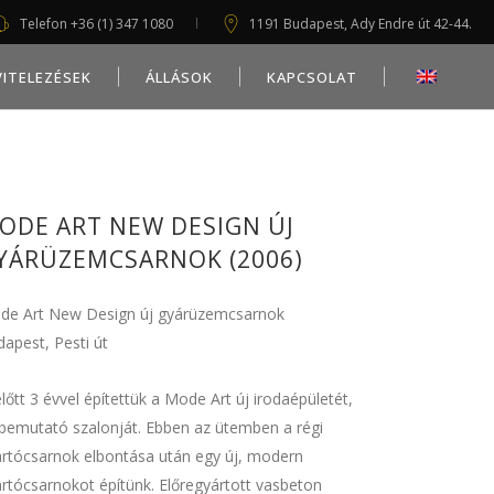
Telefon +36 (1) 347 1080
1191 Budapest, Ady Endre út 42-44.
VITELEZÉSEK
ÁLLÁSOK
KAPCSOLAT
ODE ART NEW DESIGN ÚJ
YÁRÜZEMCSARNOK (2006)
de Art New Design új gyárüzemcsarnok
apest, Pesti út
lőtt 3 évvel építettük a Mode Art új irodaépületét,
bemutató szalonját. Ebben az ütemben a régi
rtócsarnok elbontása után egy új, modern
rtócsarnokot építünk. Előregyártott vasbeton