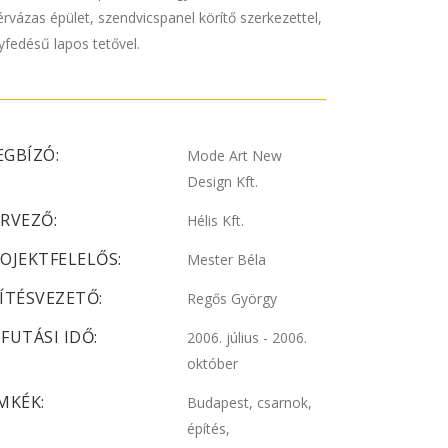
lérvázas épület, szendvicspanel körítő szerkezettel,
yfedésű lapos tetővel.
GBÍZÓ:
Mode Art New
Design Kft.
RVEZŐ:
Hélis Kft.
OJEKTFELELŐS:
Mester Béla
ÍTÉSVEZETŐ:
Regős György
FUTÁSI IDŐ:
2006. július - 2006.
október
MKÉK:
Budapest, csarnok,
építés,