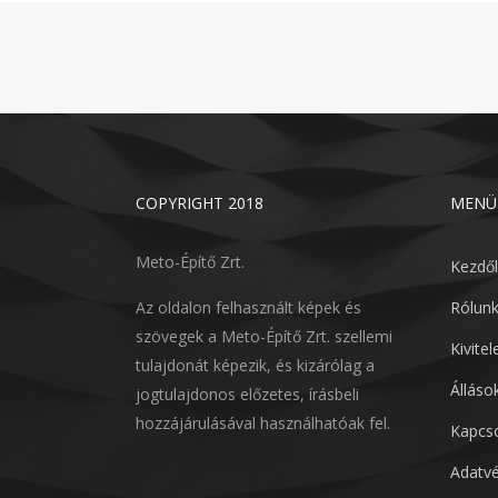
COPYRIGHT 2018
MENÜ
Meto-Építő Zrt.
Kezdő
Az oldalon felhasznált képek és
Rólun
szövegek a Meto-Építő Zrt. szellemi
Kivite
tulajdonát képezik, és kizárólag a
Álláso
jogtulajdonos előzetes, írásbeli
hozzájárulásával használhatóak fel.
Kapcso
Adatvé