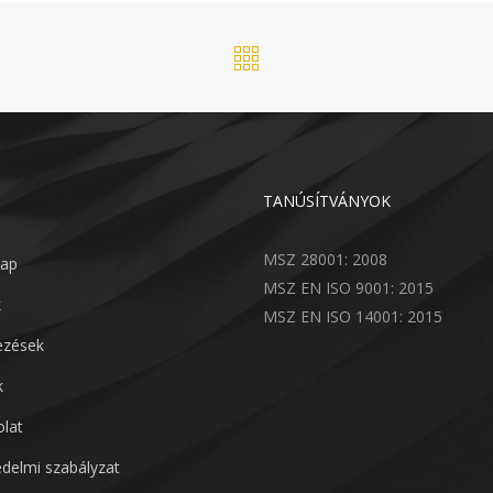
TANÚSÍTVÁNYOK
MSZ 28001: 2008
lap
MSZ EN ISO 9001: 2015
k
MSZ EN ISO 14001: 2015
lezések
k
lat
delmi szabályzat