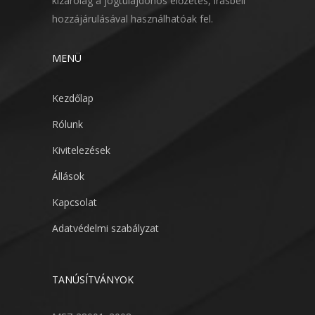
kizárólag a jogtulajdonos előzetes, írásbeli
hozzájárulásával használhatóak fel.
MENÜ
Kezdőlap
Rólunk
Kivitelezések
Állások
Kapcsolat
Adatvédelmi szabályzat
TANÚSÍTVÁNYOK