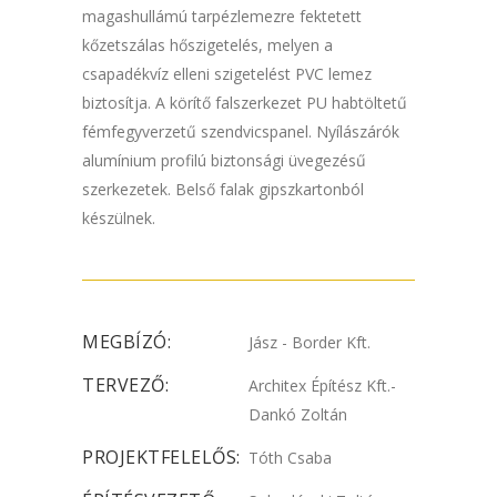
magashullámú tarpézlemezre fektetett
kőzetszálas hőszigetelés, melyen a
csapadékvíz elleni szigetelést PVC lemez
biztosítja. A körítő falszerkezet PU habtöltetű
fémfegyverzetű szendvicspanel. Nyílászárók
alumínium profilú biztonsági üvegezésű
szerkezetek. Belső falak gipszkartonból
készülnek.
MEGBÍZÓ:
Jász - Border Kft.
TERVEZŐ:
Architex Építész Kft.-
Dankó Zoltán
PROJEKTFELELŐS:
Tóth Csaba