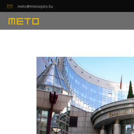
meto@metoepito.hu