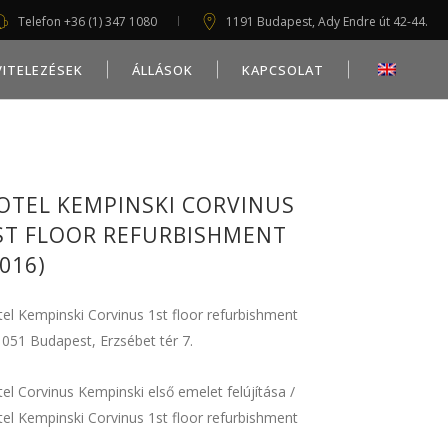
Telefon +36 (1) 347 1080
1191 Budapest, Ady Endre út 42-44.
VITELEZÉSEK
ÁLLÁSOK
KAPCSOLAT
OTEL KEMPINSKI CORVINUS
ST FLOOR REFURBISHMENT
2016)
el Kempinski Corvinus 1st floor refurbishment
051 Budapest, Erzsébet tér 7.
el Corvinus Kempinski első emelet felújítása /
el Kempinski Corvinus 1st floor refurbishment