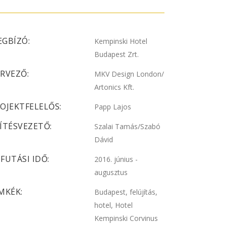
GBÍZÓ:
Kempinski Hotel
Budapest Zrt.
RVEZŐ:
MKV Design London/
Artonics Kft.
OJEKTFELELŐS:
Papp Lajos
ÍTÉSVEZETŐ:
Szalai Tamás/Szabó
Dávid
FUTÁSI IDŐ:
2016. június -
augusztus
MKÉK:
Budapest, felújítás,
hotel, Hotel
Kempinski Corvinus