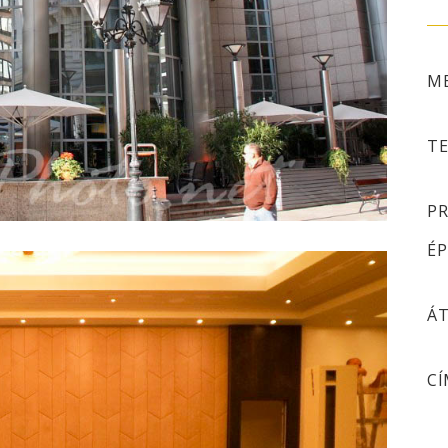
ME
TE
PR
ÉP
ÁT
CÍ