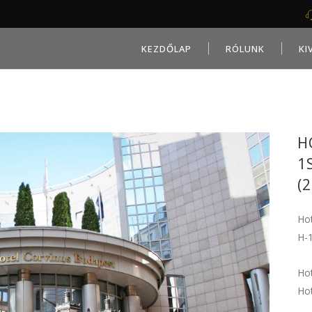
KEZDŐLAP
RÓLUNK
KI
H
1
(
Hot
H-1
Hot
Hot