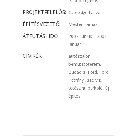
Paunoch János
PROJEKTFELELŐS:
Csereklye Lászó
ÉPÍTÉSVEZETŐ:
Mester Tamás
ÁTFUTÁSI IDŐ:
2007. június – 2008.
január
CÍMKÉK:
autószalon,
bemutatóterem,
Budaörs, Ford, Ford
Petrányi, szerviz,
tetőszinti parkoló, új
építés