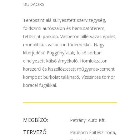
BUDAÖRS
Terepszint alá süllyesztett szervizegység,
földszinti autószalon és bemutatóterem,
tetőszinti parkoló. Vasbeton pillérvázas épület,
monolitikus vasbeton födémekkel. Nagy
kiterjedésű Függönyfalak, felső sorban
elhelyezett külső árnyékoló. Homlokzaton
korszerű és kiszellőztetett műgyanta-cement
kompozit burkolat található, vízszintes tömör
koracél fugákkal.
MEGBÍZÓ:
Petrányi Auto Kft.
TERVEZŐ:
Paunoch Építész iroda,