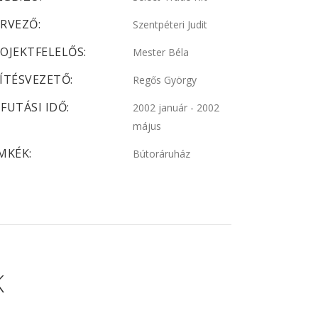
RVEZŐ:
Szentpéteri Judit
OJEKTFELELŐS:
Mester Béla
ÍTÉSVEZETŐ:
Regős György
FUTÁSI IDŐ:
2002 január - 2002
május
MKÉK:
Bútoráruház
K