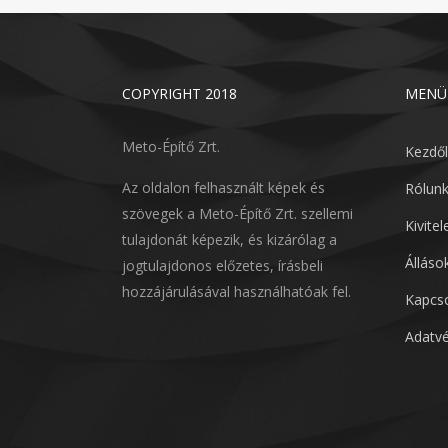
COPYRIGHT 2018
MENÜ
Meto-Építő Zrt.
Kezdő
Az oldalon felhasznált képek és
Rólun
szövegek a Meto-Építő Zrt. szellemi
Kivite
tulajdonát képezik, és kizárólag a
Álláso
jogtulajdonos előzetes, írásbeli
hozzájárulásával használhatóak fel.
Kapcso
Adatvé