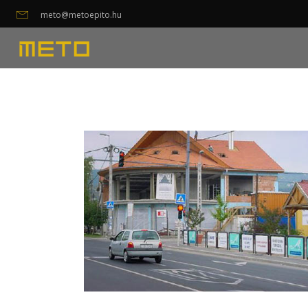
meto@metoepito.hu