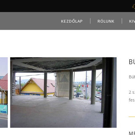
KEZDŐLAP
RÓLUNK
KI
B
Bú
2 s
fes
ME