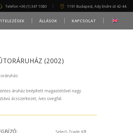
Telefon +36 (1) 347 1080
1191 Budapest, Ady Endre út 42-44.
VITELEZÉSEK
ÁLLÁSOK
KAPCSOLAT
ÚTORÁRUHÁZ (2002)
toráruház
zintes áruház beépített magastetővel nagy
ztávú ácsszerkezet, íves üvegfal.
GBÍZÓ:
Select-Trade Kft