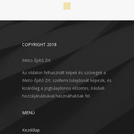
COPYRIGHT 2018
Meto-Építő Zrt.
Az oldalon felhasznált képek és szövegek a
Meto-Építő Zrt. szellemi tulajdonát képezik, és
kizárólag a jogtulajdonos előzetes, írásbeli
hozzájárulásával használhatóak fel.
MENÜ
Kezdőlap