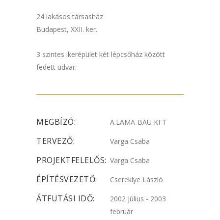
24 lakásos társasház
Budapest, XXII. ker.
3 szintes ikerépület két lépcsőház között
fedett udvar.
MEGBÍZÓ:
A.LAMA-BAU KFT
TERVEZŐ:
Varga Csaba
PROJEKTFELELŐS:
Varga Csaba
ÉPÍTÉSVEZETŐ:
Csereklye László
ÁTFUTÁSI IDŐ:
2002 július - 2003
február