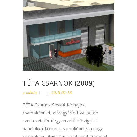
TÉTA CSARNOK (2009)
a
admin
2018-02-18
TÉTA Csarnok Sóskút Kéthajós
csarnoképület, előregyártott vasbeton
szerkezet, fémfegyverzetű hőszigetelt
panelokkal körített csarnoképület a nagy
csarnoképülethez ragasztott irodatömbbel....