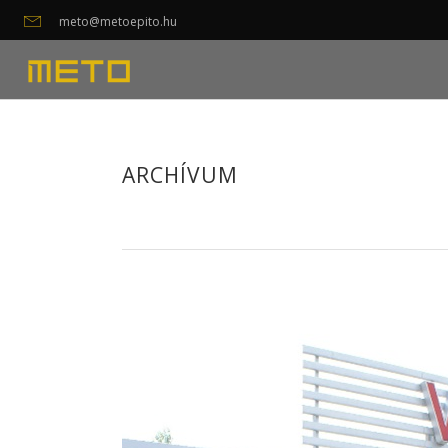
meto@metoepito.hu
ARCHÍVUM