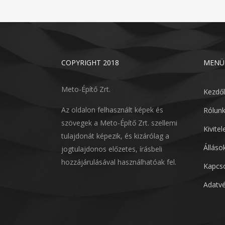
COPYRIGHT 2018
MENÜ
Meto-Építő Zrt.
Kezdő
Az oldalon felhasznált képek és
Rólun
szövegek a Meto-Építő Zrt. szellemi
Kivite
tulajdonát képezik, és kizárólag a
Álláso
jogtulajdonos előzetes, írásbeli
hozzájárulásával használhatóak fel.
Kapcso
Adatvé