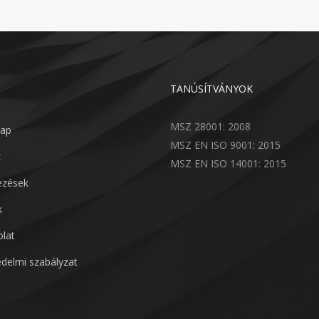
TANÚSÍTVÁNYOK
MSZ 28001: 2008
lap
MSZ EN ISO 9001: 2015
k
MSZ EN ISO 14001: 2015
lezések
k
lat
delmi szabályzat