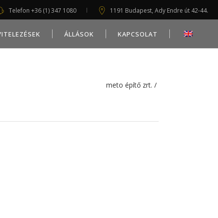
Telefon +36 (1) 347 1080
1191 Budapest, Ady Endre út 42-44.
VITELEZÉSEK
ÁLLÁSOK
KAPCSOLAT
meto építő zrt.
/