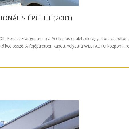
IONÁLIS ÉPÜLET (2001)
 XIII. kerület Frangepán utca Acélvázas épület, előregyártott vasbet
tető köt össze. A fejépületben kapott helyett a WELTAUTO központi irod