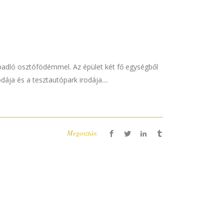
onpadló osztófödémmel. Az épület két fő egységből
ája és a tesztautópark irodája....
Megosztás: