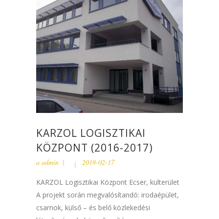
KARZOL LOGISZTIKAI
KÖZPONT (2016-2017)
a
admin
2018-02-17
KARZOL Logisztikai Központ Ecser, külterület
A projekt során megvalósítandó: irodaépület,
csarnok, külső – és belő közlekedési