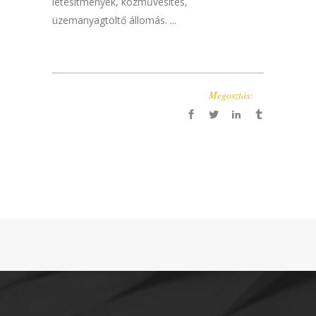
létesítmények, közművesítés,
üzemanyagtöltő állomás. ...
Megosztás: