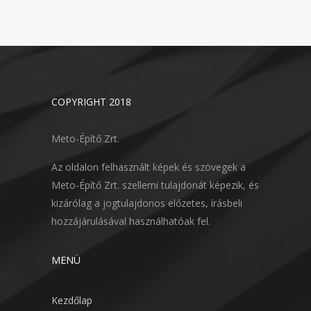
COPYRIGHT 2018
Meto-Építő Zrt.
Az oldalon felhasznált képek és szövegek a
Meto-Építő Zrt. szellemi tulajdonát képezik, és
kizárólag a jogtulajdonos előzetes, írásbeli
hozzájárulásával használhatóak fel.
MENÜ
Kezdőlap