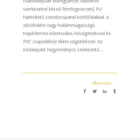
csarnoképület előregyártott vasbeton
szerkezettel készül fémfegyverzetű PU
habtöltetű szendvicspanel körítőfalakkal. A
zárófödém nagy hullámmagasságú
trapézlemez kőzetszálas hőszigeteléssel és
PVC csapadékvíz elleni szigeteléssel. Az
irodaépület hagyományos szerkezetű....
Megosztás: